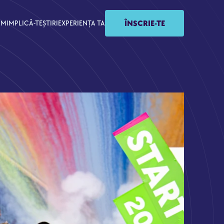
ÎNSCRIE-TE
AM
IMPLICĂ-TE
ȘTIRI
EXPERIENȚA TA