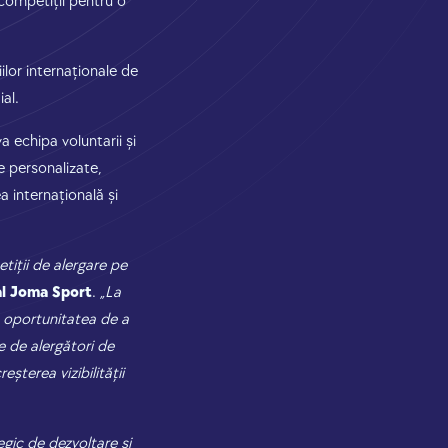
 competiții pentru o
lor internaționale de
ial.
a echipa voluntarii și
e personalizate,
a internațională și
iții de alergare pe
al Joma Sport
.
„La
ră oportunitatea de a
 de alergători de
șterea vizibilității
gic de dezvoltare și