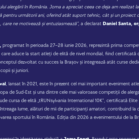
i alergării în România. Joma a apreciat ceea ce deja am realizat la 
ră pentru următorii ani, oferind atât suport tehnic, cât și un proiect 
, care ne motivează și entuziasmează”,
a declarat
Daniel Santa, or
,
programat în perioada 27–28 iunie 2026, reprezintă prima competi
are aduce la start atleți de elită de nivel mondial, fiind certificată
ceptul dezvoltat cu succes la Brașov și integrează atât curse dedica
pii și juniori.
val
, lansat în 2021, este în prezent cel mai important eveniment atle
opa de Sud-Est și una dintre cele mai valoroase competiții de alerga
ude cursa de elită „tRUNsylvania International 10K”, certificată Elite
 întreaga lume, alături de mii de participanți amatori, contribuind la
varea sportului în România. Ediția din 2026 a evenimentului de la Br