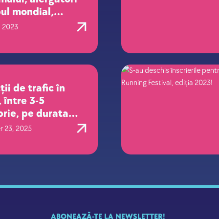
pul mondial,
mați la Brașov
, 2023
g Festival
ții de trafic în
 între 3-5
rie, pe durata
iției Brașov
 23, 2025
g Festival
ABONEAZĂ-TE LA NEWSLETTER!