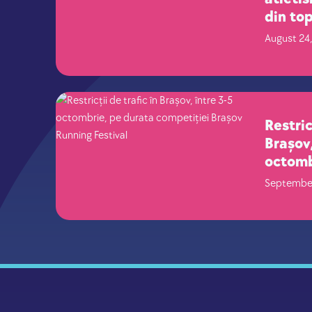
din to
confir
August 24
Runnin
Restric
Brașov,
octomb
compet
September
Runnin