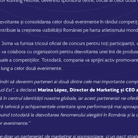
șov Running Festival, devenind sponsorul tehnic oficial al celor două
zvoltarea și consolidarea celor două evenimente în rândul competiții
ntribuie la creșterea vizibilității României pe harta atletismului mond
 Joma va furniza tricoul oficial de concurs pentru toți participanții, v
 va colabora cu organizatorii pentru dezvoltarea unei linii de produs
zuale a competițiilor. Totodată, compania va sprijini activ promovare
 lung a celor două evenimente.
ri să devenim parteneri ai două dintre cele mai importante compet
d-Est”,
a declarat
Marina López, Director de Marketing și CEO 
ă în centrul identității noastre globale, iar acest parteneriat ne ofe
ă tehnică și echipamentele orientate spre performanță mai aproape
buind totodată la dezvoltarea fenomenului alergării în România și la cre
or evenimente.”
e doar un parteneriat de marketing și sponsorizare, ci un pact strate