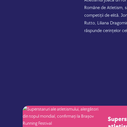
Atletismul joacă un rol
Române de Atletism, su
competiții de elită. J
Rutto, Liliana Dragomi
răspunde cerințelor cel
Supers
atletis