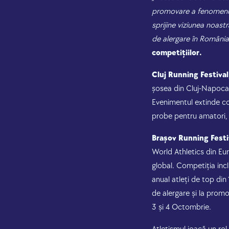
promovare a fenomenulu
sprijine viziunea noast
de alergare în România
competițiilor.
Cluj Running Festival
șosea din Cluj-Napoca c
Evenimentul extinde con
probe pentru amatori, co
Brașov Running Festi
World Athletics din Eur
global. Competiția incl
anual atleți de top din
de alergare și la promo
3 și 4 Octombrie.