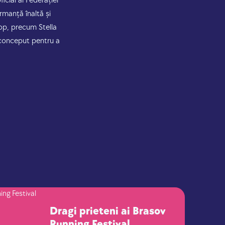
icial al Federației
rmanță înaltă și
op, precum Stella
 conceput pentru a
Dragi prieteni ai Brasov
Running Festival