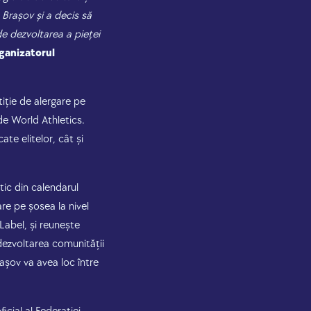
Brașov și a decis să
de dezvoltarea a pieței
ganizatorul
ție de alergare pe
 de World Athletics.
te elitelor, cât și
tic din calendarul
re pe șosea la nivel
 Label, și reunește
 dezvoltarea comunității
așov va avea loc între