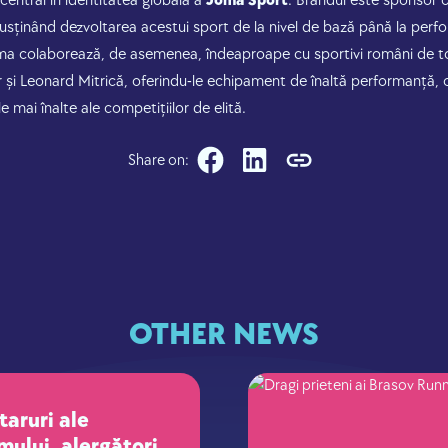
 central în identitatea globală a
Joma Sport
. Brandul este sponsor of
sținând dezvoltarea acestui sport de la nivel de bază până la perfo
oma colaborează, de asemenea, îndeaproape cu sportivi români de t
r și Leonard Mitrică, oferindu-le echipament de înaltă performanță,
e mai înalte ale competițiilor de elită.
Share on:
OTHER NEWS
taruri ale
mului, alergători