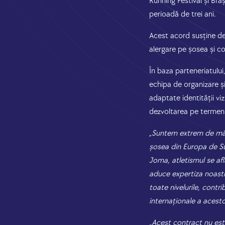
Running Festival și Bra
perioadă de trei ani.
Acest acord susține de
alergare pe șosea și co
În baza parteneriatului,
echipa de organizare și
adaptate identității vi
dezvoltarea pe termen
„Suntem extrem de mând
șosea din Europa de Su
Joma, atletismul se afl
aduce expertiza noastr
toate nivelurile, contri
internaționale a acest
„Acest contract nu est