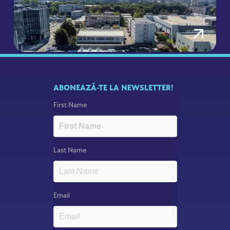
alergători din topul mondial,
confirmați la Brașov Running
Festival
August 24, 2023
ABONEAZĂ-TE LA NEWSLETTER!
First Name
Last Name
Email