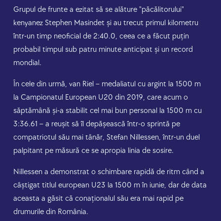
Grupul de frunte a ezitat să se alăture "păcălitorului"
kenyanez Stephen Masindet și au trecut primul kilometru
într-un timp neoficial de 2:40.0, ceea ce a făcut puțin
probabil timpul sub patru minute anticipat și un record
mondial.
În cele din urmă, van Riel – medaliatul cu argint la 1500 m
la Campionatul European U20 din 2019, care acum o
săptămână și-a stabilit cel mai bun personal la 1500 m cu
3:36.61 – a reușit să îl depășească într-o sprintă pe
compatriotul său mai tânăr, Stefan Nillessen, într-un duel
palpitant pe măsură ce se apropia linia de sosire.
Nillessen a demonstrat o schimbare rapidă de ritm când a
câștigat titlul european U23 la 1500 m în iunie, dar de data
aceasta a găsit că conaționalul său era mai rapid pe
drumurile din România.