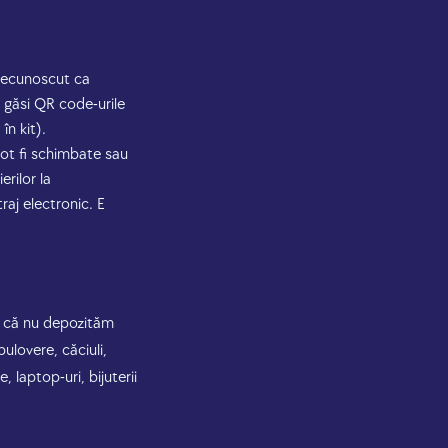
i recunoscut ca
ei găsi QR code-urile
în kit).
pot fi schimbate sau
erilor la
raj electronic. E
i că nu depozităm
ulovere, căciuli,
 laptop-uri, bijuterii