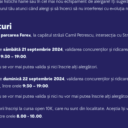
mai fistichii haine sau în cel mai nou echipament de alergare! Îți suger
 jurul tău atunci când alergi și să încerci să nu interferezi cu evoluția
turi
n
parcarea Forex
, la capătul străzii Camil Petrescu, intersecția cu S
de
sâmbătă 21 septembrie 2024
, validarea concurenților și ridicare
e
9:30 – 19:00
.
se vor mai putea valida și nici înscrie alți alergători.
de
duminică 22 septembrie 2024
, validarea concurenților și ridicar
, între orele
9:30 – 19:00
.
 se vor mai putea valida și nici nu vor mai putea înscrie alți alergăto
rii înscriși la cursa open 10K, care nu sunt din localitate. Aceștia își v
tre orele
8.00 - 10.00
.