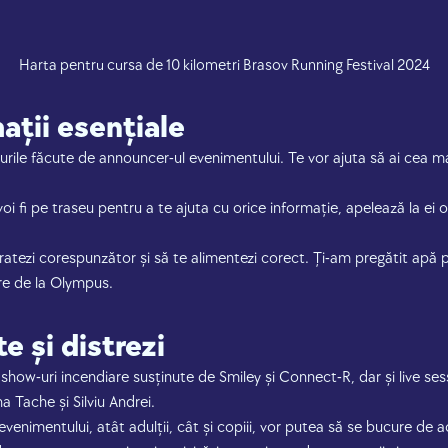
Harta pentru cursa de 10 kilometri Brasov Running Festival 2024
ații esențiale
nțurile făcute de announcer-ul evenimentului. Te vor ajuta să ai cea 
voi fi pe traseu pentru a te ajuta cu orice informație, apelează la ei o
ratezi corespunzător și să te alimentezi corect. Ți-am pregătit apă p
are de la Olympus.
te și distrezi
show-uri incendiare susținute de Smiley și Connect-R, dar și live ses
a Tache și Silviu Andrei.
evenimentului, atât adulții, cât și copiii, vor putea să se bucure de a