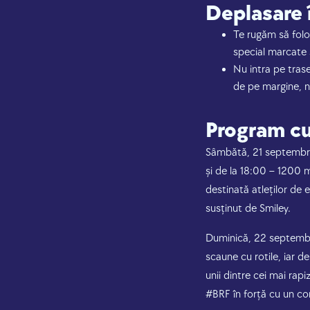
Deplasare î
Te rugăm să folos
special marcate 
Nu intra pe trase
de pe margine, n
Program c
Sâmbătă, 21 septembrie,
și de la 18:00 – 1200 m
destinată atleților de 
susținut de Smiley.
Duminică, 22 septembr
scaune cu rotile, iar d
unii dintre cei mai rap
#BRF în forță cu un co