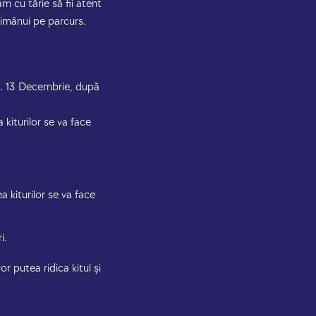
ăm cu tărie să fii atent
 nimănui pe parcurs.
tr. 13 Decembrie, după
a kiturilor se va face
ea kiturilor se va face
ri.
or putea ridica kitul și