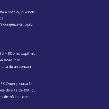
ta a șoselei, în zonele
dă.
încurajează-ți copilul
7:30 – 800 m. copii mici
ean Road Mile”
urmate de un concert
5K Open și cursa în
ele de elită de 10K, cu
așteptăm să închidem