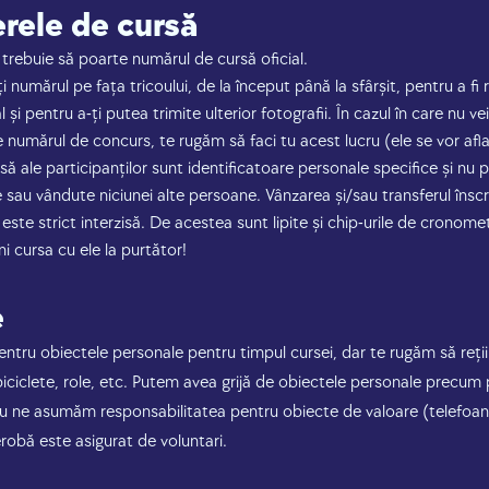
rele de cursă
i trebuie să poarte numărul de cursă oficial.
 numărul pe fața tricoului, de la început până la sfârșit, pentru a f
l și pentru a-ți putea trimite ulterior fotografii. În cazul în care nu v
e numărul de concurs, te rugăm să faci tu acest lucru (ele se vor afla 
ă ale participanților sunt identificatoare personale specifice și nu 
 sau vândute niciunei alte persoane. Vânzarea și/sau transferul înscri
ste strict interzisă. De acestea sunt lipite și chip-urile de cronomet
ni cursa cu ele la purtător!
e
ntru obiectele personale pentru timpul cursei, dar te rugăm să reți
biciclete, role, etc. Putem avea grijă de obiectele personale precum p
Nu ne asumăm responsabilitatea pentru obiecte de valoare (telefoane,
erobă este asigurat de voluntari.