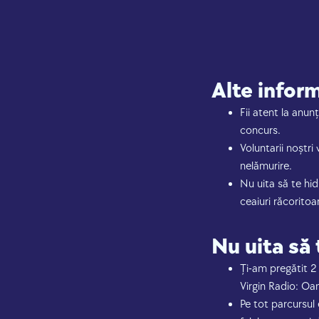
Alte inform
Fii atent la anu
concurs.
Voluntarii noștri 
nelămurire.
Nu uita să te hid
ceaiuri răcorito
Nu uita să 
Ți-am pregătit 2 
Virgin Radio: Oan
Pe tot parcursul 