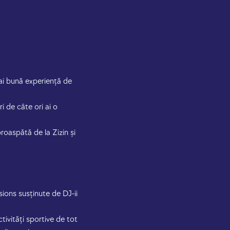
mai bună experiență de
ri de câte ori ai o
roaspătă de la Zizin și
sions susținute de DJ-ii
ctivități sportive de tot