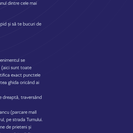
unul dintre cele mai
pid și să te bucuri de
venimentul se
 (aici sunt toate
entifica exact punctele
utea ghida oricând ai
ie dreaptă, traversând
tancu (parcare mall
ul, pe strada Turnului.
ne de prieteni și