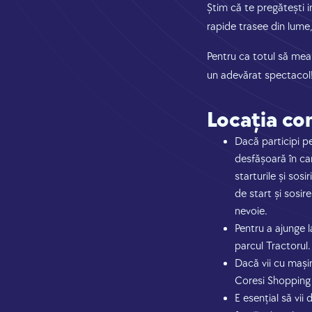
Știm că te pregătești i
rapide trasee din lume, 
Pentru ca totul să mear
un adevărat spectacol
Locația co
Dacă participi p
desfășoară în car
starturile și sosi
de start și sosir
nevoie.
Pentru a ajunge l
parcul Tractorul.
Dacă vii cu mași
Coresi Shopping R
E esențial să vii