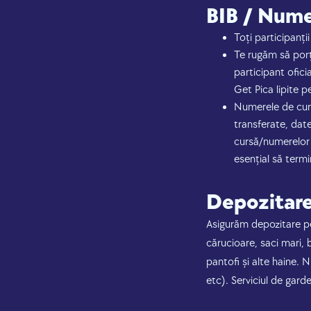
BIB / Nume
Toți participanți
Te rugăm să porți
participant oficia
Get Pica lipite p
Numerele de curs
transferate, date
cursă/numerelor e
esențial să termi
Depozitar
Asigurăm depozitare pe
cărucioare, saci mari, 
pantofi și alte haine. 
etc). Serviciul de gard