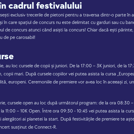
n cadrul festivalului
ești exclusiv trecerile de pietoni pentru a traversa dintr-o parte în al
și în care spațiul de concurs nu este delimitat cu garduri sau cu ban
ul de concurs atunci când asiști la concurs! Chiar dacă ești părinte, 
u de pe carosabil!
urse
 au loc cursele de copii și juniori. De la 17:00 – 3K juniori, de la 1
, copii mari. După cursele copiilor vei putea asista la cursa „Europ
elită, europeni. Ceremoniile de premiere vor avea loc în aceeași zi, 
ie, cursele open au loc după următorul program: de la ora 08:30 – 
e la 11:00 – 10K Open. Între ora 09:30 - 10:45 vei putea asista la curs
izi alergători ai planetei la start. După festivitățile de premiere te 
ncert susținut de Connect-R.