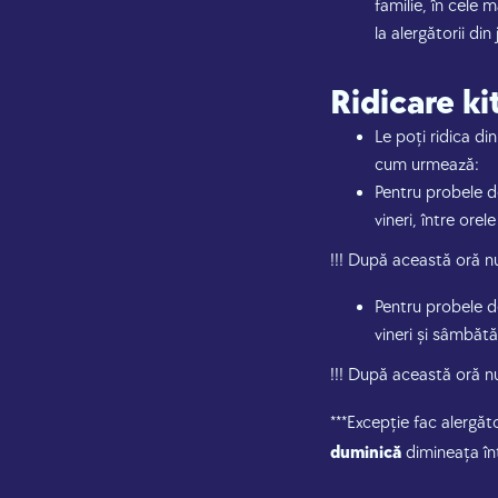
familie, în cele 
la alergătorii din
Ridicare ki
Le poți ridica di
cum urmează:
Pentru probele 
vineri, între orel
!!! După această oră nu 
Pentru probele 
vineri și sâmbătă
!!! După această oră nu
***Excepție fac alergăto
duminică
dimineața în