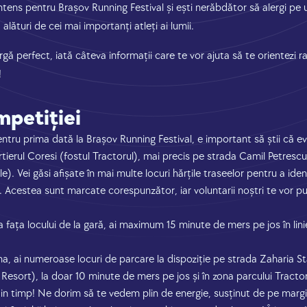
ntens pentru Brașov Running Festival și ești nerăbdător să alergi pe 
alături de cei mai importanți atleți ai lumii.
gă perfect, iată câteva informații care te vor ajuta să te orientezi ra
!
mpetiției
entru prima dată la Brașov Running Festival, e important să știi că e
tierul Coresi (fostul Tractorul), mai precis pe strada Camil Petrescu
rile). Vei găsi afișate în mai multe locuri hărțile traseelor pentru a id
e. Acestea sunt marcate corespunzător, iar voluntarii noștri te vor p
a fața locului de la gară, ai maximum 15 minute de mers pe jos în lin
na, ai numeroase locuri de parcare la dispoziție pe strada Zaharia S
esort), la doar 10 minute de mers pe jos și în zona parcului Tractor
 din timp! Ne dorim să te vedem plin de energie, susținut de pe margi