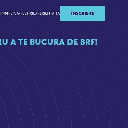
ÎNSCRIE-TE
AM
IMPLICĂ-TE
ȘTIRI
EXPERIENȚA TA
RU A TE BUCURA DE BRF!